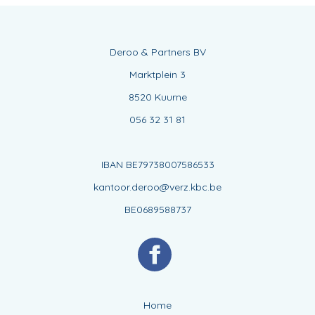
Deroo & Partners BV
Marktplein 3
8520 Kuurne
056 32 31 81
IBAN BE79738007586533
kantoor.deroo@verz.kbc.be
BE0689588737
Home