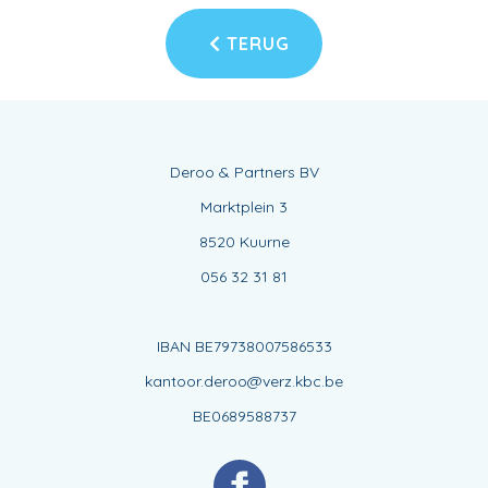
TERUG
Deroo & Partners BV
Marktplein 3
8520 Kuurne
056 32 31 81
IBAN BE79738007586533
kantoor.deroo@verz.kbc.be
BE0689588737