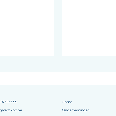
AAK
007586533
Home
@verz.kbc.be
Ondernemingen