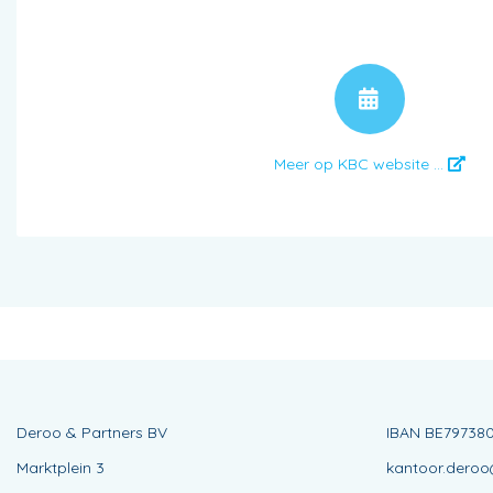
AFSPR
Meer op KBC website ...
Deroo & Partners BV
IBAN BE79738
Marktplein 3
kantoor.deroo