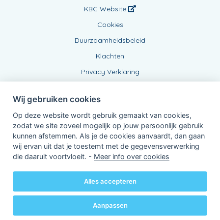
KBC Website
Cookies
Duurzaamheidsbeleid
Klachten
Privacy Verklaring
Wij gebruiken cookies
Op deze website wordt gebruik gemaakt van cookies,
zodat we site zoveel mogelijk op jouw persoonlijk gebruik
kunnen afstemmen. Als je de cookies aanvaardt, dan gaan
wij ervan uit dat je toestemt met de gegevensverwerking
Verbonden Agent, BE0689588737
die daaruit voortvloeit. -
Meer info over cookies
van KBC Verzekeringen nv
Professor Roger Van Overstraetenplein 2
3000 Leuven - Belgie
Alles accepteren
BTW BE 0403.552.563 - RPR Leuven
Powered by
KBC-Agent
(
versie 3.21.0
)
Bene.be
© 2026 alle rechten voorbehouden
Aanpassen