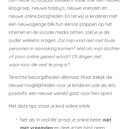
Een nieuw schooljaar betekent vaak ook: een nieuwe
klasgroep, nieuwe hobby's, nieuwe vrienden en …
nieuwe online bezigheden. En terwijl je kinderen met
een nieuwsgierige blik hun eerste stappen op het
internet en de sociale media zetten, stel je je als
ouder weleens vragen.
Zal mijn kind niet met foute
personen in aanraking komen? Wat als mijn dochter
of zoon online gepest wordt? Of dingen ziet
waarvoor die veel te jong is?
Terechte bezorgdheden allemaal. Maar bekijk die
nieuwe mogelijkheden voor je kinderen ook als iets
positiefs: een nieuwe wereld gaat voor hen open!
Met deze tips staat je kind online sterk:
Net als ‘in real life’ praat je online beter
niet
met vreemden
en deel je het best geen