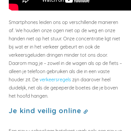
Smartphones leiden ons op verschillende manieren
af. We houden onze ogen niet op de weg en onze
handen niet op het stuur. Onze concentratie ligt niet
bij wat er in het verkeer gebeurt en ook de
verkeersgeluiden dringen minder tot ons door.
Daarom mag je – zowel in de wagen als op de fiets –
alleen je telefoon gebruiken als die in een vaste
houder zit. De
verkeersregels
zijn daarover heel
duidelijk, net als de gepeperde boetes die je boven
het hoofd hangen.
Je kind veilig online