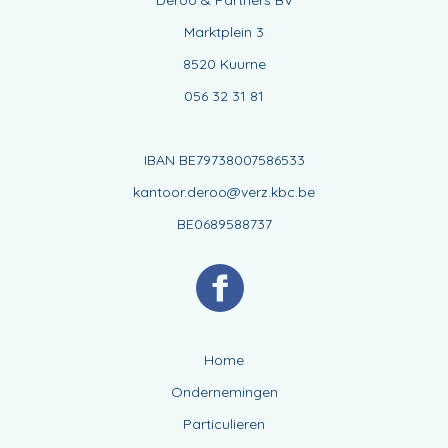
Deroo & Partners BV
Marktplein 3
8520 Kuurne
056 32 31 81
IBAN BE79738007586533
kantoor.deroo@verz.kbc.be
BE0689588737
Home
Ondernemingen
Particulieren