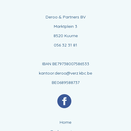
Deroo & Partners BV
Marktplein 3
8520 Kuurne
056 32 31 81
IBAN BE79738007586533
kantoor.deroo@verz.kbc.be
BE0689588737
Home