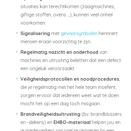
situaties kan terechtkomen (zaagmachines,
giftige stoffen, ovens …), kunnen veel onheil
voorkomen.
Signalisering
met
gevaarsymbolen
herinnert
mensen eraan voorzichtig te zijn.
Regelmatig nazicht en onderhoud
van
machines en uitrusting beletten dat een defect
een ongeluk veroorzaakt.
Veiligheidsprotocollen en noodprocedures
,
die je regelmatig met het hele team inoefent,
zorgen ervoor dat iedereen weet wat te doen
mocht het op een dag toch misgaan.
Brandveiligheidsuitrusting
(bv. brandblussers
en -dekens) en
EHBO-materiaal
helpen jou en
je medewerkers om snel te reageren bij een