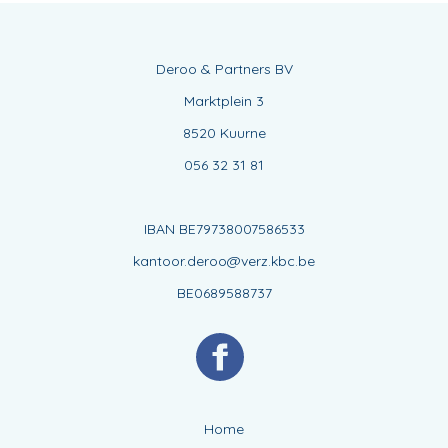
Deroo & Partners BV
Marktplein 3
8520 Kuurne
056 32 31 81
IBAN BE79738007586533
kantoor.deroo@verz.kbc.be
BE0689588737
Home