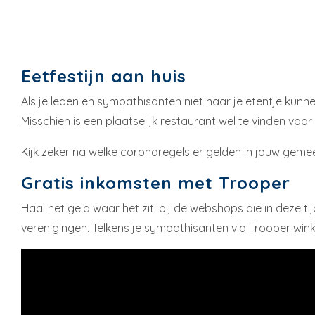
Eetfestijn aan huis
Als je leden en sympathisanten niet naar je etentje kunn
Misschien is een plaatselijk restaurant wel te vinden vo
Kijk zeker na welke coronaregels er gelden in jouw gem
Gratis inkomsten met Trooper
Haal het geld waar het zit: bij de webshops die in deze
verenigingen. Telkens je sympathisanten via Trooper winke