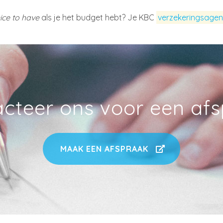
ice to have
als je het budget hebt? Je KBC
verzekeringsagen
cteer ons voor een af
MAAK EEN AFSPRAAK