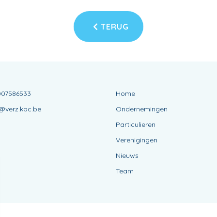
TERUG
007586533
Home
@verz.kbc.be
Ondernemingen
Particulieren
Verenigingen
Nieuws
Team