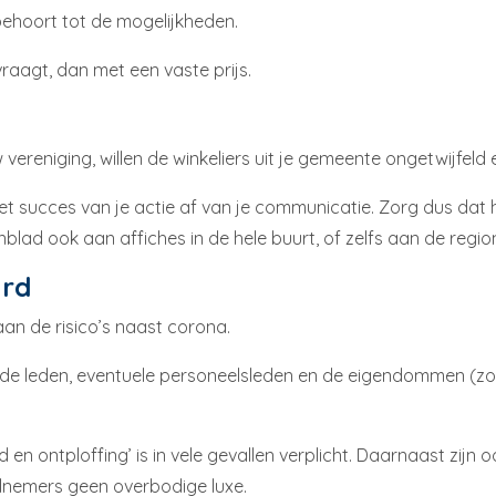
 behoort tot de mogelijkheden.
vraagt, dan met een vaste prijs.
 vereniging, willen de winkeliers uit je gemeente ongetwijfeld 
et succes van je actie af van je communicatie. Zorg dus dat 
nblad ook aan affiches in de hele buurt, of zelfs aan de regio
erd
aan de risico’s naast corona.
al de leden, eventuele personeelsleden en de eigendommen (z
 en ontploffing’ is in vele gevallen verplicht. Daarnaast zijn 
elnemers geen overbodige luxe.