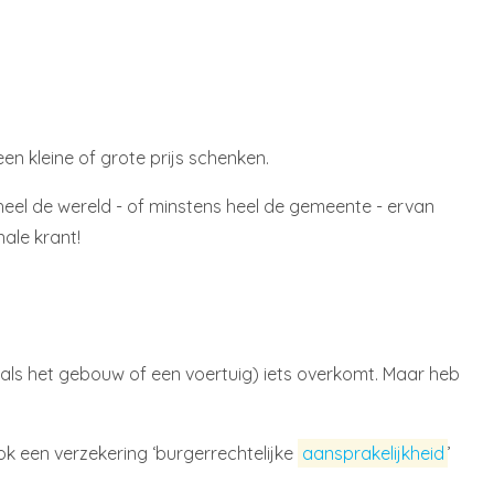
een kleine of grote prijs schenken.
heel de wereld - of minstens heel de gemeente - ervan
nale krant!
oals het gebouw of een voertuig) iets overkomt. Maar heb
ook een verzekering ‘burgerrechtelijke
aansprakelijkheid
’