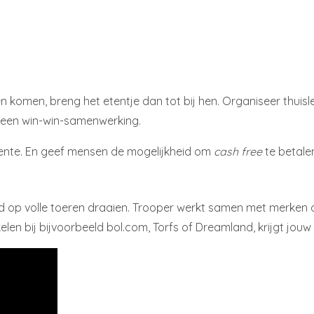
en komen, breng het etentje dan tot bij hen. Organiseer thuis
or een win-win-samenwerking.
eente. En geef mensen de mogelijkheid om
cash free
te betale
 tijd op volle toeren draaien. Trooper werkt samen met merke
len bij bijvoorbeeld bol.com, Torfs of Dreamland, krijgt jouw