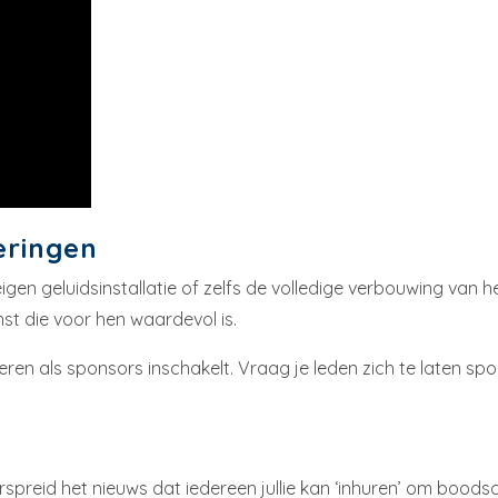
eringen
en geluidsinstallatie of zelfs de volledige verbouwing van he
nst die voor hen waardevol is.
lieren als sponsors inschakelt. Vraag je leden zich te laten s
spreid het nieuws dat iedereen jullie kan ‘inhuren’ om boodsc