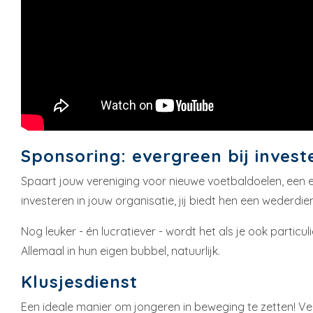
Sponsoring: evergreen bij invest
Spaart jouw vereniging voor nieuwe voetbaldoelen, een eig
investeren in jouw organisatie, jij biedt hen een wederdie
Nog leuker - én lucratiever - wordt het als je ook particu
Allemaal in hun eigen bubbel, natuurlijk.
Klusjesdienst
Een ideale manier om jongeren in beweging te zetten! Ver